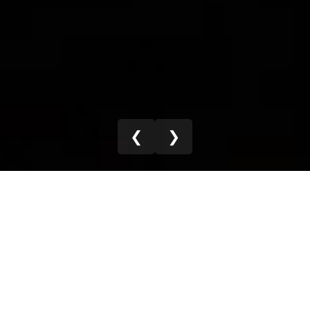
❮
❯
Contacto Profesional
Contacto Profesional es un espacio de contadores
pensado para acompañarte en tu día a día, con
contenido relevante, analizado y listo para usar, que