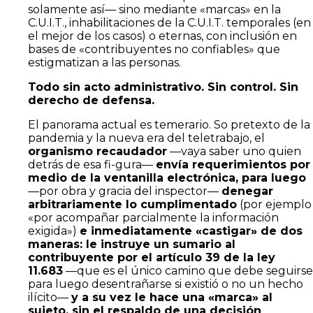
solamente así— sino mediante «marcas» en la
C.U.I.T., inhabilitaciones de la C.U.I.T. temporales (en
el mejor de los casos) o eternas, con inclusión en
bases de «contribuyentes no confiables» que
estigmatizan a las personas.
Todo sin acto administrativo. Sin control. Sin
derecho de defensa.
El panorama actual es temerario. So pretexto de la
pandemia y la nueva era del teletrabajo, el
organismo recaudador
—vaya saber uno quien
detrás de esa fi-gura—
envía requerimientos por
medio de la ventanilla electrónica, para luego
—por obra y gracia del inspector—
denegar
arbitrariamente lo cumplimentado
(por ejemplo
«por acompañar parcialmente la información
exigida»)
e inmediatamente «castigar» de dos
maneras: le instruye un sumario al
contribuyente por el artículo 39 de la ley
11.683
—que es el único camino que debe seguirse
para luego desentrañarse si existió o no un hecho
ilícito—
y a su vez le hace una «marca» al
sujeto, sin el respaldo de una decisión